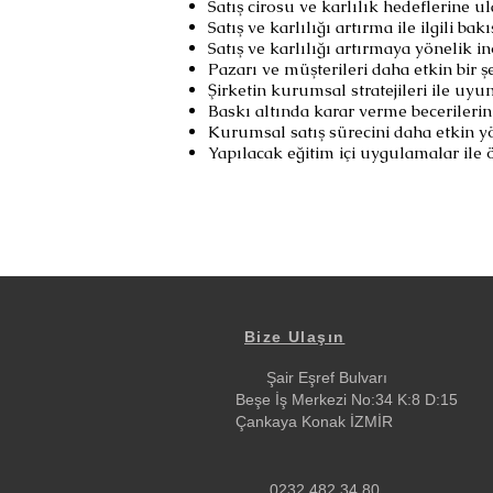
Satış cirosu ve karlılık hedeflerine u
Satış ve karlılığı artırma ile ilgili bak
Satış ve karlılığı artırmaya yönelik in
Pazarı ve müşterileri daha etkin bir ş
Şirketin kurumsal stratejileri ile uy
Baskı altında karar verme becerilerin
Kurumsal satış sürecini daha etkin yö
Yapılacak eğitim içi uygulamalar ile
Bize Ulaşın
Şair Eşref Bulvarı
Beşe İş Merkezi No:34 K:8 D:15
Çankaya Konak İZMİR
0232 482 34 80