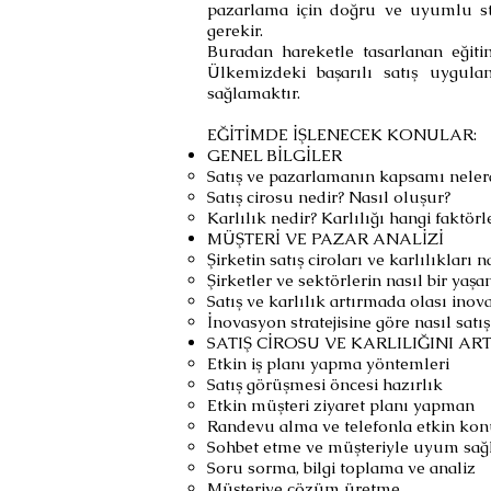
pazarlama için doğru ve uyumlu stra
gerekir.
Buradan hareketle tasarlanan eğitim
Ülkemizdeki başarılı satış uygulam
sağlamaktır.
EĞİTİMDE İŞLENECEK KONULAR:
GENEL BİLGİLER
Satış ve pazarlamanın kapsamı neler
Satış cirosu nedir? Nasıl oluşur?
Karlılık nedir? Karlılığı hangi faktörl
MÜŞTERİ VE PAZAR ANALİZİ
Şirketin satış ciroları ve karlılıkları 
Şirketler ve sektörlerin nasıl bir ya
Satış ve karlılık artırmada olası inova
İnovasyon stratejisine göre nasıl satı
SATIŞ CİROSU VE KARLILIĞINI AR
Etkin iş planı yapma yöntemleri
Satış görüşmesi öncesi hazırlık
Etkin müşteri ziyaret planı yapman
Randevu alma ve telefonla etkin ko
Sohbet etme ve müşteriyle uyum sa
Soru sorma, bilgi toplama ve analiz
Müşteriye çözüm üretme