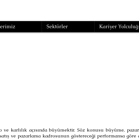
erimiz
Sektörler
Kariyer Yolculuğ
ru Satış-Yüksek 
-İyi Kar
(Eğitim Kodu : SPE-08 )
ro ve karlılık açısında büyümektir. Söz konusu büyüme, pazar
e satış ve pazarlama kadrosunun göstereceği performansa göre d