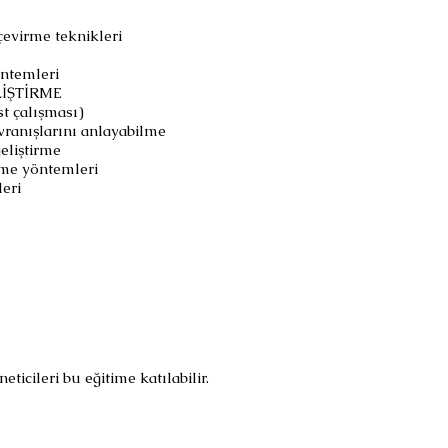
çevirme teknikleri
öntemleri
İŞTİRME
st çalışması)
vranışlarını anlayabilme
geliştirme
erme yöntemleri
leri
ticileri bu eğitime katılabilir.