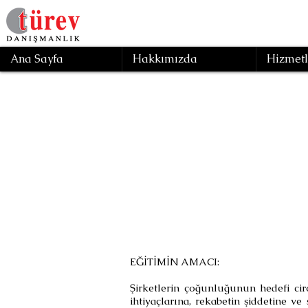
Ana Sayfa
Hakkımızda
Hizmetl
Geri
Doğ
EĞİTİMİN AMACI:
Şirketlerin çoğunluğunun hedefi ci
ihtiyaçlarına, rekabetin şiddetine v