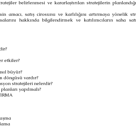
tejiler belirlenmesi ve kararlaştırılan stratejilerin planland
in amacı, satış cirosunu ve karlılığını artırmaya yönelik str
alarını hakkında bilgilendirmek ve katılımcıların saha satış
dir?
er etkiler?
nasıl büyür?
şam döngüsü vardır?
syon stratejileri nelerdir?
ş planları yapılmalı?
TIRMA
nuşma
ğlama