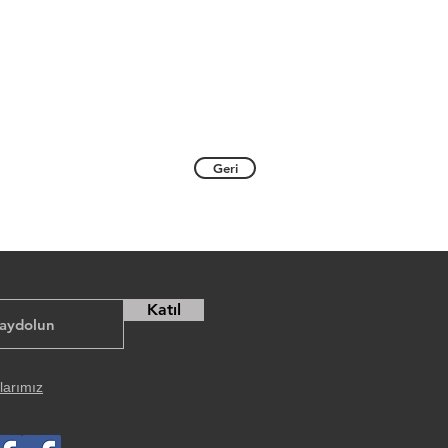
Geri
Katıl
larımız