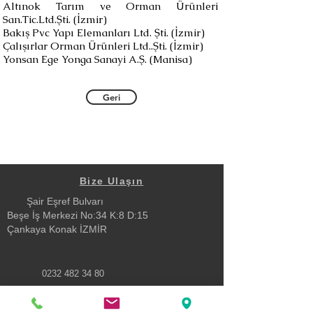
Altınok Tarım ve Orman Ürünleri
San.Tic.Ltd.Şti. (İzmir)
Bakış Pvc Yapı Elemanları Ltd. Şti. (İzmir)
Çalışırlar Orman Ürünleri Ltd..Şti. (İzmir)
Yonsan Ege Yonga Sanayi A.Ş. (Manisa)
Geri
Bize Ulaşın
Şair Eşref Bulvarı
Beşe İş Merkezi No:34 K:8 D:15
Çankaya Konak İZMİR
0232 482 34 80
turev@turev.com.tr