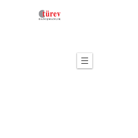
Geri
Türev Danışmanlık
Video Kütüphanesi