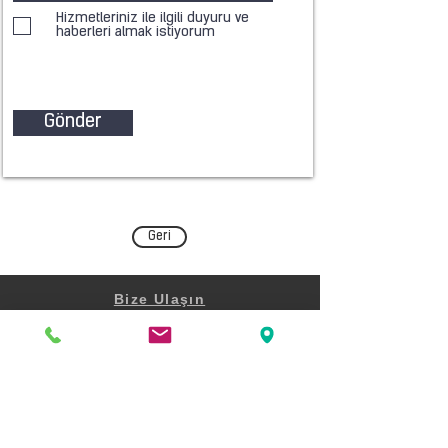
Hizmetleriniz ile ilgili duyuru ve
haberleri almak istiyorum
Gönder
Geri
Bize Ulaşın
Şair Eşref Bulvarı
Beşe İş Merkezi No:34 K:8 D:15
Çankaya Konak İZMİR
0232 482 34 80