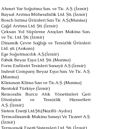
Ahmet Yar Soğutma San. ve Tic. A.Ş. (İzmir)
Baysal Arıtma Mühendislik Ltd. Şti. (İzmir)
Bosch Isıtma Ürünleri San Tic A.Ş.(Manisa)
Çağıl Arıtma Ltd. Şti. (İzmir)
Çeksan Yol Süpürme Araçları Makina San.
ve Tic. Ltd. Şti. (İzmir)
Dinamik Çevre Sağlığı ve Temizlik Ürünleri
Ltd. şti. (Ankara)
Ege Soğutmacılık A.Ş.(İzmir)
Fabak Beyaz Eşya Ltd. Şti. (Manisa)
Form Endüstri Tesisleri Sanayii A.Ş (İzmir)
Indesit Company Beyaz Eşya San. Ve Tic. A.Ş.
(Manisa)
Klimasan Klima San ve Tic.A.Ş. (Manisa)
Rentokil Türkiye (İzmir)
Remondis Burcu Atık Yönetimleri Geri
Dönüşüm ve Temizlik Hizmetleri
A.Ş. (İzmir)
Sistem Enerji Ltd.Şti.(Nazilli-Aydın)
Termodinamik Makina Sanayi Ve Ticaret A.Ş.
(İzmir)
Termomak Enerji Sistemleri Ltd. Şti. (İzmir)