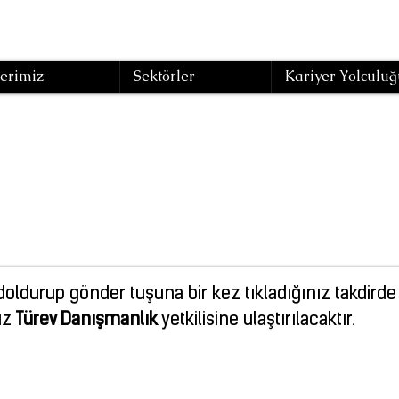
erimiz
Sektörler
Kariyer Yolculuğ
şmanlık Talep 
doldurup gönder tuşuna bir kez tıkladığınız takdirde
uz
Türev Danışmanlık
yetkilisine ulaştırılacaktır.