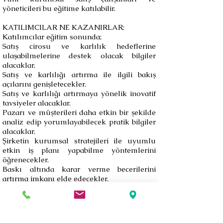
yöneticileri bu eğitime katılabilir.
KATILIMCILAR NE KAZANIRLAR:
Katılımcılar eğitim sonunda;
Satış cirosu ve karlılık hedeflerine
ulaşabilmelerine destek olacak bilgiler
alacaklar.
Satış ve karlılığı artırma ile ilgili bakış
açılarını genişletecekler.
Satış ve karlılığı artırmaya yönelik inovatif
tavsiyeler alacaklar.
Pazarı ve müşterileri daha etkin bir şekilde
analiz edip yorumlayabilecek pratik bilgiler
alacaklar.
Şirketin kurumsal stratejileri ile uyumlu
etkin iş planı yapabilme yöntemlerini
öğrenecekler.
Baskı altında karar verme becerilerini
artırma imkanı elde edecekler.
Kurumsal satış sürecini daha etkin
yönetebilecek teknik bilgiler alacaklar.
Yapılacak eğitim içi uygulamalar ile
öğrendiklerini yorumlama ve pekiştirme