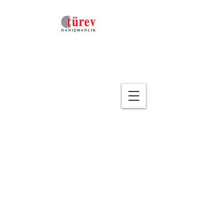
Geri
Doğru Satış-Yüksek Ciro
-İyi Kar
(Eğitim Kodu : SPE-08 )