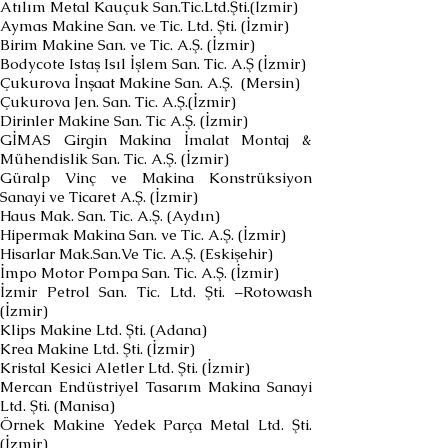
Atılım Metal Kauçuk San.Tic.Ltd.Şti.(İzmir)
Aymas Makine San. ve Tic. Ltd. Şti. (İzmir)
Birim Makine San. ve Tic. A.Ş. (İzmir)
Bodycote Istaş Isıl İşlem San. Tic. A.Ş (İzmir)
Çukurova İnşaat Makine San. A.Ş. (Mersin)
Çukurova Jen. San. Tic. A.Ş.(İzmir)
Dirinler Makine San. Tic A.Ş. (İzmir)
GİMAS Girgin Makina İmalat Montaj &
Mühendislik San. Tic. A.Ş. (İzmir)
Güralp Vinç ve Makina Konstrüksiyon
Sanayi ve Ticaret A.Ş. (İzmir)
Haus Mak. San. Tic. A.Ş. (Aydın)
Hipermak Makina San. ve Tic. A.Ş. (İzmir)
Hisarlar Mak.San.Ve Tic. A.Ş. (Eskişehir)
İmpo Motor Pompa San. Tic. A.Ş. (İzmir)
İzmir Petrol San. Tic. Ltd. Şti. –Rotowash
(İzmir)
Klips Makine Ltd. Şti. (Adana)
Krea Makine Ltd. Şti. (İzmir)
Kristal Kesici Aletler Ltd. Şti. (İzmir)
Mercan Endüstriyel Tasarım Makina Sanayi
Ltd. Şti. (Manisa)
Örnek Makine Yedek Parça Metal Ltd. Şti.
(İzmir)