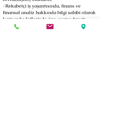
-Rekabetçi iş yaşantısında, finans ve
finansal analiz hakkında bilgi sahibi olarak
kariyer hedeflerinde öne geçme fırsatı
yakalayacaklardır.
-Yöneticiler, verimliliklerini daha rahat
ölçebilir hale gelecektir.
-Finansal okuryazarlık ile temel yaşam
becerisine sahip olacaklardır.
-Finans piyasaları ve güncel finansman
terimleri hakkında bilgi sahibi olacaklar.
Geri
Bize Ulaşın
Şair Eşref Bulvarı
Beşe İş Merkezi No:34 K:8 D:15
Çankaya Konak İZMİR
0232 482 34 80