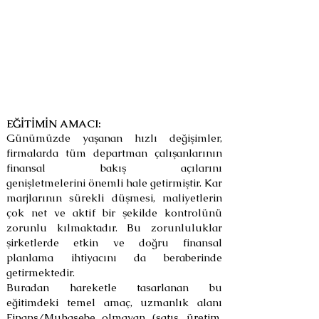
(Finans Dışı Çalışanlar
İçin Temel Finans
Bilgileri)
(Eğitim Kodu : FME-18 )
EĞİTİMİN AMACI:
Günümüzde yaşanan hızlı değişimler,
firmalarda tüm departman çalışanlarının
finansal bakış açılarını
genişletmelerini
önemli hale getirmiştir. Kar
marjlarının sürekli düşmesi, maliyetlerin
çok net ve aktif bir şekilde kontrolünü
zorunlu
kılmaktadır. Bu zorunluluklar
şirketlerde etkin ve doğru finansal
planlama ihtiyacını da beraberinde
getirmektedir.
Buradan hareketle tasarlanan bu
eğitimdeki temel amaç, uzmanlık alanı
Finans/Muhasebe olmayan (satış, üretim,