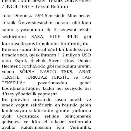
Lisans : Manchester Teknik Üniversitesi
/ İNGİLTERE - Tekstil Bölümü
Talat Dönmez, 1974 Senesinde Manchester
Teknik Üniversitesinden mezun olduktan
sonra iş yaşamımın ilk 10 senesini tekstil
sektörünün SASA, EDİP İPLİK gibi
kurumsallaşmış firmalarda sürdürmüştür.
Bundan sonra ihracat ağırlıklı konfeksiyon
firmalarında, aylık ihracatı 1-2 milyon USD
olan Esprit, Reebok Street One, Daniel
Hechter, Scotch&Soda gibi markalara üretim
yapan SÖKSA NASCO TEKS, ARAT
TEKSTİL, TURKUAZ TEKSTİL ve FAB
TEKSTİL’de pazarlamadan genel
koordinatörlüğüne kadar her seviyede üst
düzey yöneticilik yapmıştır.
Bu görevleri sırasında insan odaklı ve
emek yoğun sektörlerin en başında gelen
konfeksiyon sektörünün günün şartlarına
ayak uyduracak şekilde bilinçlenerek
gelişmesi ve küresel rekabet şartlarında
ayakta kalabilmesinin için Verimlilik,