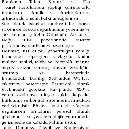
Planlama, Takip, Kontrol ve Dış
Ticaret konularında yaptığı çalışmalarla
firmaların etkinlik ve karlılıklarının
artmasında önemli katkılar sağlamıştır.
Son olarak İstanbul merkezli bir kimya
şirketinde ihracat departmanını yönetmiş ve
söz konusu şirketin Ortadoğu, Afrika ve
Doğu ülke pazarlarında ihracat
performansını artırmayı başarmıştır.
Dönmez, üst düzey yöneticiliğini yaptığı
firmalarda siparişten sevkıyata kadar
maliyet analizi, takibi ve kontrolü üzerine
birçok sistem kurmuş, ihracat etkinliğini
artırmış ve beraberinde
firmalardaki karlılığı %30’lardan %95’lere
çıkarmayı başarmıştır. Eşzamanlı olarak
üretimdeki gereksiz kayıplarda %50’ye
varan azalmaya ulaşan etkin kapasite
kullanımı ve kontrol sistemlerini firmalara
yerleştirmiştir. Böylece etkin bir yönetim
uygularken firmaların parasal olarak
güçlenmesi ve yeni teknolojik yatırımlarla
gelişmesine de katkıda bulunmuştur.
Talat Dönmez, Tekstil ve Konfeksiyon