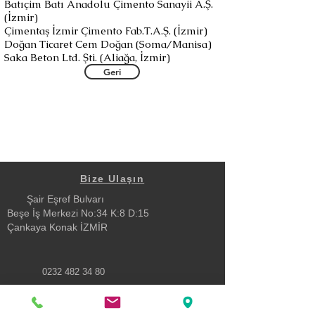
Batıçim Batı Anadolu Çimento Sanayii A.Ş.
(İzmir)
Çimentaş İzmir Çimento Fab.T.A.Ş. (İzmir)
Doğan Ticaret Cem Doğan (Soma/Manisa)
Saka Beton Ltd. Şti. (Aliağa, İzmir)
Geri
Bize Ulaşın
Şair Eşref Bulvarı
Beşe İş Merkezi No:34 K:8 D:15
Çankaya Konak İZMİR
0232 482 34 80
turev@turev.com.tr