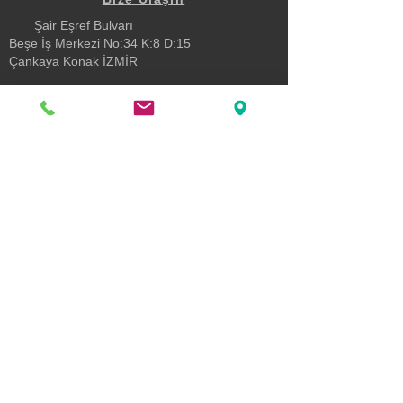
Şair Eşref Bulvarı
Beşe İş Merkezi No:34 K:8 D:15
Çankaya Konak İZMİR
0232 482 34 80
turev@turev.com.tr
Katıl
Sosyal Medya Hesaplarımız
Yasal Uyarı