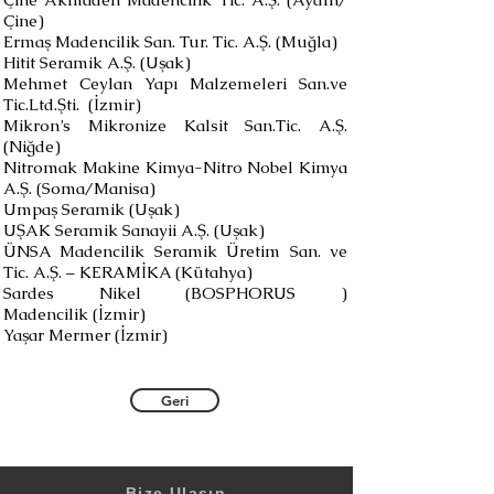
Çine)
Ermaş Madencilik San. Tur. Tic. A.Ş. (Muğla)
Hitit Seramik A.Ş. (Uşak)
Mehmet Ceylan Yapı Malzemeleri San.ve
Tic.Ltd.Şti. (İzmir)
Mikron’s Mikronize Kalsit San.Tic. A.Ş.
(Niğde)
Nitromak Makine Kimya-Nitro Nobel Kimya
A.Ş. (Soma/Manisa)
Umpaş Seramik (Uşak)
UŞAK Seramik Sanayii A.Ş. (Uşak)
ÜNSA Madencilik Seramik Üretim San. ve
Tic. A.Ş. – KERAMİKA (Kütahya)
Sardes Nikel (BOSPHORUS )
Madencilik (İzmir)
Yaşar Mermer (İzmir)
Geri
Bize Ulaşın