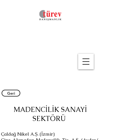
Geri
MADENCİLİK SANAYİ
SEKTÖRÜ
Çaldağ Nikel A.Ş. (İzmir)
Çine Akmaden Madencilik Tic. A.Ş. (Aydın/