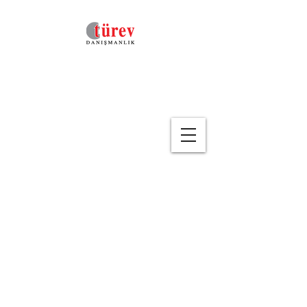
Geri
Maliyet Kontrolü, Takibi
ve Yönetimi
(Eğitim Kodu : FME-14 )