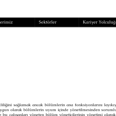
erimiz
Sektörler
Kariyer Yolculuğ
rofesyonel Fabri
Yönetimi
(Eğitim Kodu : UKY-28 )
kliliğini sağlamak ancak bölümlerin ana fonksiyonlarını layık
 uygun olarak bölümlerin uyum içinde yönetilmesinden sorumlu
 ve bu çalışanları yöneten bölüm yöneticilerinin yönetimi olarak