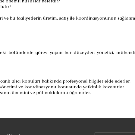
de önemli hususlar nelerdir?
lıdır?
i ve bu faaliyetlerin üretim, satış ile koordinasyonunun sağlanm
edeki bölümlerde görev yapan her düzeyden yönetici, mühendis
i canlı alıcı konuları hakkında profesyonel bilgiler elde ederler.
 yönetimi ve koordinasyonu konusunda yetkinlik kazanırlar.
nın önemini ve püf noktalarını öğrenirler.