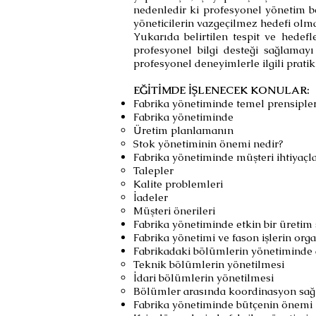
nedenledir ki profesyonel yönetim b
yöneticilerin vazgeçilmez hedefi olma
Yukarıda belirtilen tespit ve hedefl
profesyonel bilgi desteği sağlama
profesyonel deneyimlerle ilgili prati
EĞİTİMDE İŞLENECEK KONULAR:
Fabrika yönetiminde temel prensipler
Fabrika yönetiminde
Üretim planlamanın
Stok yönetiminin
önemi nedir?
Fabrika yönetiminde müşteri ihtiyaçla
Talepler
Kalite problemleri
İadeler
Müşteri önerileri
Fabrika yönetiminde etkin bir üretim
Fabrika yönetimi ve fason işlerin org
Fabrikadaki bölümlerin yönetiminde d
Teknik bölümlerin yönetilmesi
İdari bölümlerin yönetilmesi
Bölümler arasında koordinasyon sa
Fabrika yönetiminde bütçenin önemi 