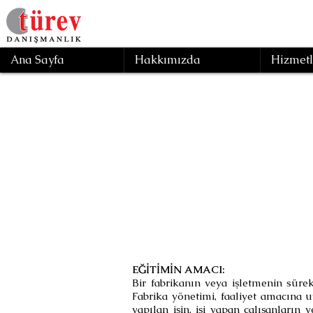
Ana Sayfa
Hakkımızda
Hizmetl
Geri
P
EĞİTİMİN AMACI:
Bir fabrikanın veya işletmenin süre
Fabrika yönetimi, faaliyet amacına
yapılan işin, işi yapan çalışanların