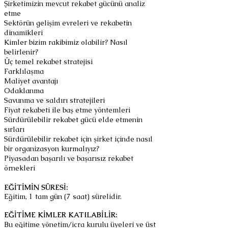
Şirketimizin mevcut rekabet gücünü analiz
etme
Sektörün gelişim evreleri ve rekabetin
dinamikleri
Kimler bizim rakibimiz olabilir? Nasıl
belirlenir?
Üç temel rekabet stratejisi
Farklılaşma
Maliyet avantajı
Odaklanma
Savunma ve saldırı stratejileri
Fiyat rekabeti ile baş etme yöntemleri
Sürdürülebilir rekabet gücü elde etmenin
sırları
Sürdürülebilir rekabet için şirket içinde nasıl
bir organizasyon kurmalıyız?
Piyasadan başarılı ve başarısız rekabet
örnekleri
EĞİTİMİN SÜRESİ:
Eğitim, 1 tam gün (7 saat) sürelidir.
EĞİTİME KİMLER KATILABİLİR:
Bu eğitime yönetim/icra kurulu üyeleri ve üst