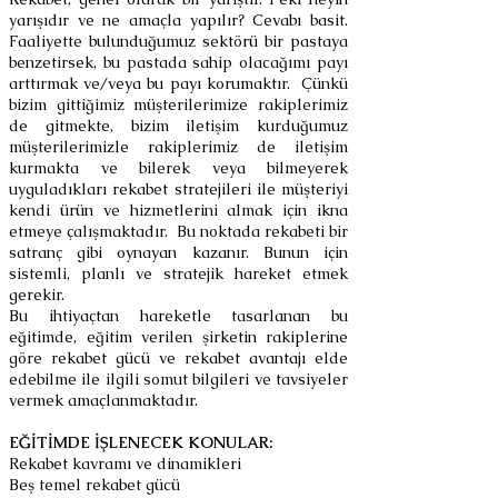
yarışıdır ve ne amaçla yapılır? Cevabı basit.
Faaliyette bulunduğumuz sektörü bir pastaya
benzetirsek, bu pastada sahip olacağımı payı
arttırmak ve/veya bu payı korumaktır. Çünkü
bizim gittiğimiz müşterilerimize rakiplerimiz
de gitmekte, bizim iletişim kurduğumuz
müşterilerimizle rakiplerimiz de iletişim
kurmakta ve bilerek veya bilmeyerek
uyguladıkları rekabet stratejileri ile müşteriyi
kendi ürün ve hizmetlerini almak için ikna
etmeye çalışmaktadır. Bu noktada rekabeti bir
satranç gibi oynayan kazanır. Bunun için
sistemli, planlı ve stratejik hareket etmek
gerekir.
Bu ihtiyaçtan hareketle tasarlanan bu
eğitimde, eğitim verilen şirketin rakiplerine
göre rekabet gücü ve rekabet avantajı elde
edebilme ile ilgili somut bilgileri ve tavsiyeler
vermek amaçlanmaktadır.
EĞİTİMDE İŞLENECEK KONULAR:
Rekabet kavramı ve dinamikleri
Beş temel rekabet gücü