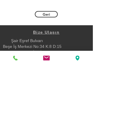
Geri
Bize Ulaşın
Şair Eşref Bulvarı
Beşe İş Merkezi No:34 K:8 D:15
Çankaya Konak İZMİR
0232 482 34 80
turev@turev.com.tr
Katıl