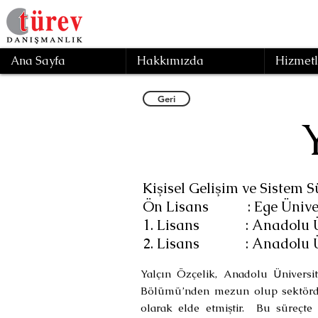
Ana Sayfa
Hakkımızda
Hizmetl
Geri
Kişisel Gelişim ve Sistem 
Ön Lisans : Ege Üniversi
1. Lisans : Anadolu Üni
2. Lisans : Anadolu Ünive
Yalçın Özçelik, Anadolu Üniversite
Bölümü’nden mezun olup sektördek
olarak elde etmiştir. Bu süreçte