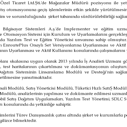
Özel Ticaret Ltd.Şti.’de Mağazalar Müdürü pozisyonu ile yetk
atış otomasyonuna geçiş işlemlerinin etkin şekilde yürütülmesi
im ve sorumluluğunda şirket tabanında sürdürülebilirliği sağlam
a Bilgisayar Sistemleri A.ş.’de Implementer ve eğitim uzm
ve Otomasyon Sistemi için Kurulum ve Uyarlamalarını gerçekleştir
nda Yazılım Test ve Eğitim Yöneticisi unvanına sahip olmuştu
EnroutePlus Onaylı Set Versiyonlarına Uyarlanması ve Aktif 
arının Uyarlanması ve Aktif Kullanımı konularında çalışmalarını
 planı skalasına uygun olarak 2013 yılında İş Analisti Uzmanı gör
a, test haritalarının çıkartılması ve dokümantasyonun oluştu
ğıtım Sisteminin Linsanslama Modülü ve Desteği’nin sağla
etilmesine yansıtmaktadır.
minali Modülü, Satış Yöneticisi Modülü, Tüketici Hızlı SatıŞ M
 Modülü, analizlerinin yapılması ve dokümante edilmesi uzmanlı
obil Satış Dağıtım Uygulamaları, Yazılım Test Yönetimi, SDLC S
 konularında da yetkinliğe sahiptir.
yimlerini Türev Danışmanlık çatısı altında şirket ve kurumlarla 
ilizce bilmektedir.