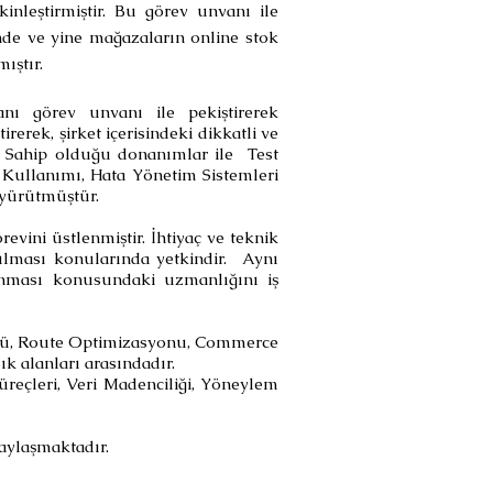
inleştirmiştir. Bu görev unvanı ile
nde ve yine mağazaların online stok
ıştır.
anı görev unvanı ile pekiştirerek
erek, şirket içerisindeki dikkatli ve
r. Sahip olduğu donanımlar ile Test
Kullanımı, Hata Yönetim Sistemleri
 yürütmüştür.
evini üstlenmiştir. İhtiyaç ve teknik
rulması konularında yetkindir. Aynı
nması konusundaki uzmanlığını iş
odülü, Route Optimizasyonu, Commerce
k alanları arasındadır.
üreçleri, Veri Madenciliği, Yöneylem
paylaşmaktadır.