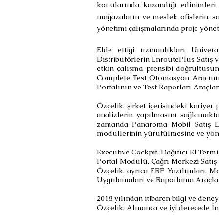
konularında kazandığı edinimleri 
mağazaların ve meslek ofislerin, s
yönetimi çalışmalarında proje yönet
Elde ettiği uzmanlıkları Univer
Distribütörlerin EnroutePlus Satış 
etkin çalışma prensibi doğrultusu
Complete Test Otomasyon Aracının 
Portalının ve Test Raporları Araçl
Özçelik, şirket içerisindeki kariyer
analizlerin yapılmasını sağlamakt
zamanda Panaroma Mobil Satış Da
modüllerinin yürütülmesine ve yön
Executive Cockpit, Dağıtıcı El Ter
Portal Modülü, Çağrı Merkezi Satış
Özçelik, ayrıca ERP Yazılımları, M
Uygulamaları ve Raporlama Araçları
2018 yılından itibaren bilgi ve dene
Özçelik; Almanca ve iyi derecede İng