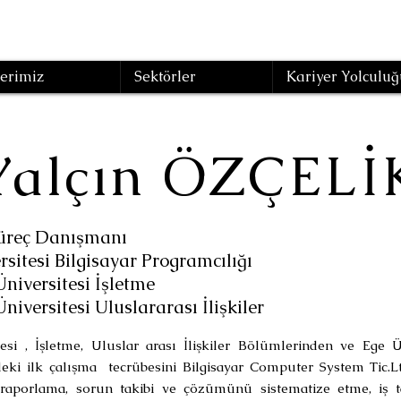
erimiz
Sektörler
Kariyer Yolculuğ
Yalçın ÖZÇEL
Süreç Danışmanı
tesi Bilgisayar Programcılığı
versitesi İşletme
rsitesi Uluslararası İlişkiler
si , İşletme, Uluslar arası İlişkiler Bölümlerinden ve Ege Ün
i ilk çalışma tecrübesini Bilgisayar Computer System Tic.Lt
 raporlama, sorun takibi ve çözümünü sistematize etme, iş 