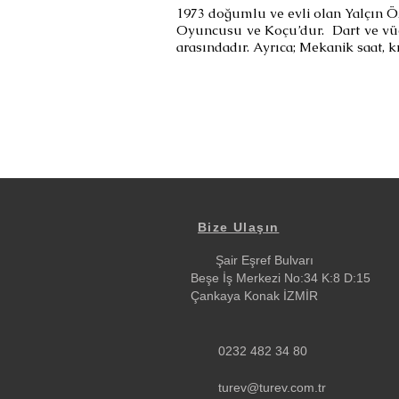
1973 doğumlu ve evli olan Yalçın Özç
Oyuncusu ve Koçu’dur. Dart ve vücut 
arasındadır. Ayrıca; Mekanik saat, 
Bize Ulaşın
Şair Eşref Bulvarı
Beşe İş Merkezi No:34 K:8 D:15
Çankaya Konak İZMİR
0232 482 34 80
turev@turev.com.tr