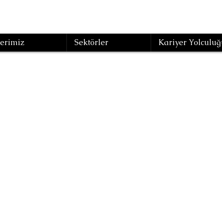
erimiz
Sektörler
Kariyer Yolculuğ
001 Yapay Zeka 
stemi Bilgilendi
(Eğitim Kodu : KYE-16)