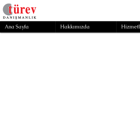
Ana Sayfa
Hakkımızda
Hizmetl
Geri
ISO 42
Si