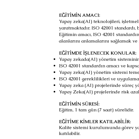
EĞİTİMİN AMACI:
Yapay zeka(AI) teknolojileri, işletm
yaratmaktadır. ISO 42001 standardı, bu
Eğitimin amacı, ISO 42001 standardın
alanlarını anlamalarını sağlamak ve A
EĞİTİMDE İŞLENECEK KONULAR:
Yapay zekada(AI) yönetim sisteminin
ISO 42001 standardın amacı ve kaps
Yapay zeka(AI) yönetim sistemi teme
ISO 42001 gereklilikleri ve uygulama
Yapay zeka (AI) projelerinde süreç y
Yapay Zeka(AI) projelerinde risk azal
EĞİTİMİN SÜRESİ:
Eğitim, 1 tam gün (7 saat) sürelidir.
EĞİTİME KİMLER KATILABİLİR:
Kalite sistemi kurulumunda görev yapa
katılabilir.