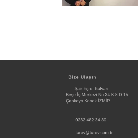
Bize Ulaşın
Şair Eşref Bulvarı
Beşe İş Merkezi No:34 K:8 D:15
Çankaya Konak İZMİR
0232 482 34 80
turev@turev.com.tr