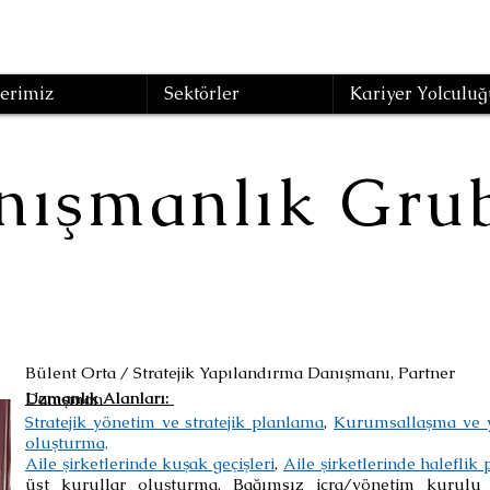
erimiz
Sektörler
Kariyer Yolculuğ
nışmanlık Gru
Bülent Orta / Stratejik Yapılandırma Danışmanı, Partner
Uzmanlık Alanları: ​
Danışman
Stratejik yönetim ve stratejik planlama
,
Kurumsallaşma ve 
oluşturma,
Aile şirketlerinde kuşak geçişleri
,
Aile şirketlerinde haleflik
üst kurullar oluşturma, Bağımsız icra/yönetim kurulu 