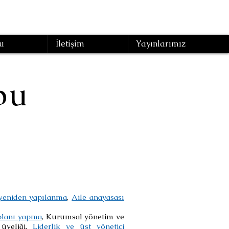
u
İletişim
Yayınlarımız
bu
yeniden yapılanma
,
Aile anayasası
 planı yapma
, Kurumsal yönetim ve
üyeliği,
Liderlik ve üst yönetici