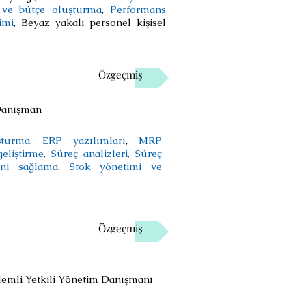
 ve bütçe oluşturma
,
Performans
şimi
, Beyaz yakalı personel kişisel
Özgeçmiş
 Danışman
turma,
ERP yazılımları
,
MRP
eliştirme,
Süreç analizleri,
Süreç
ğini sağlama
,
Stok yönetimi ve
Özgeçmiş
demli Yetkili Yönetim Danışmanı