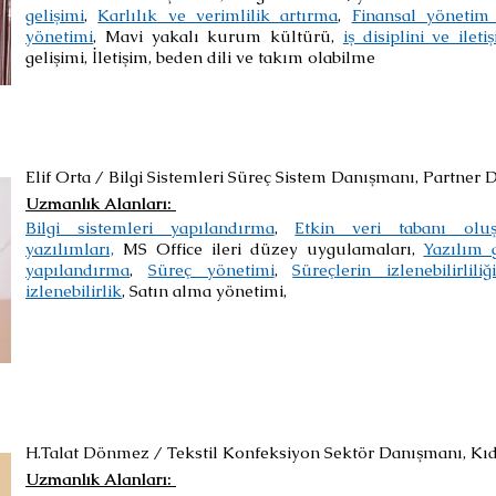
gelişimi
,
Karlılık ve verimlilik artırma
,
Finansal yönetim
yönetimi
, Mavi yakalı kurum kültürü,
iş disiplini ve ileti
gelişimi, İletişim, beden dili ve takım olabilme
Elif Orta / Bilgi Sistemleri Süreç Sistem Danışmanı, Partner
Uzmanlık Alanları: ​
Bilgi sistemleri yapılandırma
,
Etkin veri tabanı oluş
yazılımları,
MS Office ileri düzey uygulamaları,
Yazılım g
yapılandırma
,
Süreç yönetimi
,
Süreçlerin izlenebilirlili
izlenebilirlik
, Satın alma yönetimi,
H.Talat Dönmez / Tekstil Konfeksiyon Sektör Danışmanı, Kı
Uzmanlık Alanları: ​