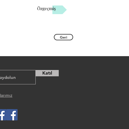
Özgeçmiş
Geri
Katıl
larımız