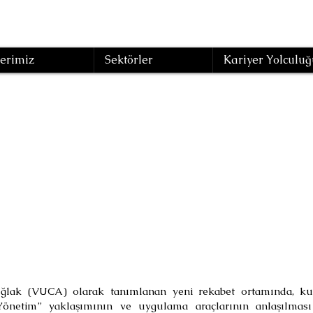
erimiz
Sektörler
Kariyer Yolculuğ
ik (Agile) Değiş
Yönetim
(Eğitim Kodu : YON-62 )
uğlak (VUCA) olarak tanımlanan yeni rekabet ortamında, kur
 Yönetim” yaklaşımının ve uygulama araçlarının anlaşılmas