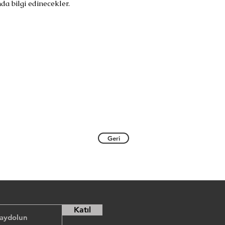
a bilgi edinecekler.
Geri
Katıl