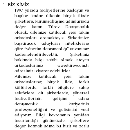
1- BİZ KİMİZ
1
997 yılında faaliyetlerine başlayan ve
bugüne kadar ülkenin birçok ilinde
şirketlere, kurumsallaşma adımlarında
değer katan Türev Danışmanlık
olarak, ailemize katılacak yeni takım
arkadaşları aramaktayız. Şirketimize
başvuracak adayların niteliklerine
göre “yönetim danışmanlığı” unvanımız
kademelendirilecektir. Şirketimiz
hakkında bilgi sahibi olmak isteyen
arkadaşlarımız
www.turev.com.tr
adresimizi ziyaret edebilirler.
Ailemize katılacak yeni takım
arkadaşlarına; birçok ilde, farklı
kültürlerde, farklı bilgilere sahip
sektörlere ait şirketlerde, yönetsel
faaliyetlerinin gelişimi adına
danışmanlık kariyerinin
profesyonelliğini ve gelişimini vaat
ediyoruz. Bilgi kavramının yeniden
tasarlandığı günümüzde, şirketlere
değer katmak adına bu hızlı ve zorlu