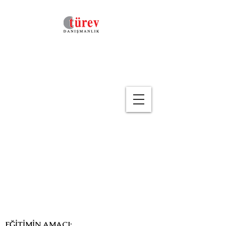
Geri
Büyüme Stratejileri
(Eğitim Kodu : YON-44 )
EĞİTİMİN AMACI: