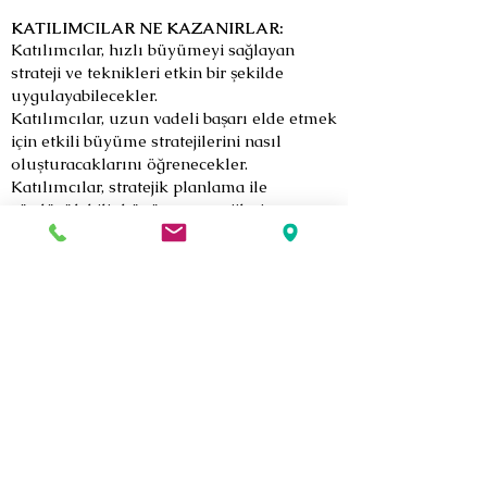
KATILIMCILAR NE KAZANIRLAR:
Katılımcılar, hızlı büyümeyi sağlayan
strateji ve teknikleri etkin bir şekilde
uygulayabilecekler.
Katılımcılar, uzun vadeli başarı elde etmek
için etkili büyüme stratejilerini nasıl
oluşturacaklarını öğrenecekler.
Katılımcılar, stratejik planlama ile
sürdürülebilir büyüme stratejileri
oluşturma becerisi edinecekler.
Geri
Bize Ulaşın
Şair Eşref Bulvarı
Beşe İş Merkezi No:34 K:8 D:15
Çankaya Konak İZMİR
0232 482 34 80