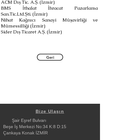
ACM Dış Tic. A.Ş. (İzmir)
BMS İthalat İhracat Pazarlama
San.Tic.Ltd.Şti. (İzmir)
Nihat Kağnıcı Sanayi Müşavirliği ve
Mümessilliği (İzmir)
Sider Dış Ticaret A.Ş. (İzmir)
Geri
Bize Ulaşın
Şair Eşref Bulvarı
Beşe İş Merkezi No:34 K:8 D:15
Çankaya Konak İZMİR