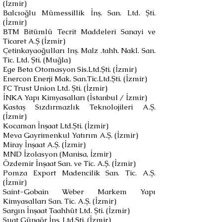
(İzmir)
Balcıoğlu Mümessillik İnş. San. Ltd. Şti.
(İzmir)
BTM Bitümlü Tecrit Maddeleri Sanayi ve
Ticaret A.Ş (İzmir)
Çetinkayaoğulları Inş. Malz .tahh. Nakl. San.
Tic. Ltd. Şti. (Muğla)
Ege Beta Otomasyon Sis.Ltd.Şti. (İzmir)
Enercon Enerji Mak. San.Tic.Ltd.Şti. (İzmir)
FC Trust Union Ltd. Şti. (İzmir)
İNKA Yapı Kimyasalları (İstanbul / İzmir)
Kastaş Sızdırmazlık Teknolojileri A.Ş.
(İzmir)
Kocaman İnşaat Ltd.Şti. (İzmir)
Meva Gayrimenkul Yatırım A.Ş. (İzmir)
Miray İnşaat A.Ş. (İzmir)
MND İzolasyon (Manisa, İzmir)
Özdemir İnşaat San. ve Tic. A.Ş. (İzmir)
Pomza Export Madencilik San. Tic. A.Ş.
(İzmir)
Saint-Gobain Weber Markem Yapı
Kimyasalları San. Tic. A.Ş. (İzmir)
Sargın İnşaat Taahhüt Ltd. Şti. (İzmir)
Suat Güngör İnş. Ltd.Şti. (İzmir)