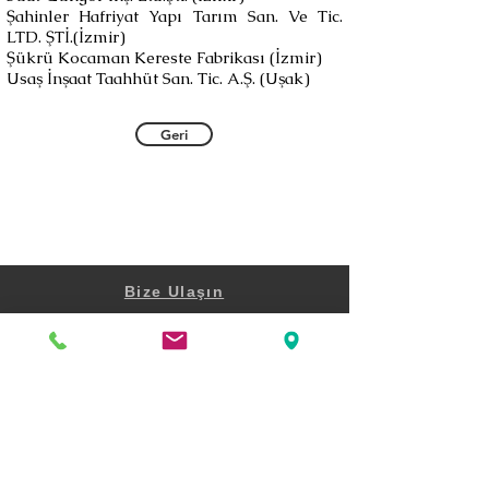
Şahinler Hafriyat Yapı Tarım San. Ve Tic.
LTD. ŞTİ.(İzmir)
Şükrü Kocaman Kereste Fabrikası (İzmir)
Usaş İnşaat Taahhüt San. Tic. A.Ş. (Uşak)
Geri
Bize Ulaşın
Şair Eşref Bulvarı
Beşe İş Merkezi No:34 K:8 D:15
Çankaya Konak İZMİR
0232 482 34 80
turev@turev.com.tr