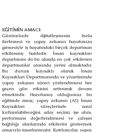
Yönetiminde Yapay
Zeka
(Eğitim Kodu : DDS-05 )
EĞİTİMİN AMACI:
Günümüzde dijitalleşmenin hızla
ilerlemesi ve yapay zekanın hayatımıza
girmesiyle iş hayatındaki birçok departman
etkilenmiş haldedir. İnsan kaynakları
departmanı da bu alanda en çok etkilenen
departmanlar arasında yerini almaktadır.
Bu durum kaynaklı olarak İnsan
Kaynakları Departmanında ve yönetiminde
yapay zekanın süreci yönlendirmesi her
geçen gün etkisini arttırarak devam
etmektedir. Hazırlamış olduğumuz bu
eğitimde amaç; yapay zekanın (AI) İnsan
Kaynakları süreçlerinde nasıl
kullanılabileceğini, aday seçimi, işe alım,
performans değerlendirmesi ve çalışan
bağlılığı alanlarında etkilerini göstermek
amacıyla tasarlanmıştır. Katılımcılar, yapay