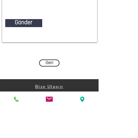
Gönder
Geri
Bize Ulaşın
Şair Eşref Bulvarı
Beşe İş Merkezi No:34 K:8 D:15
Çankaya Konak İZMİR
0232 482 34 80
turev@turev.com.tr