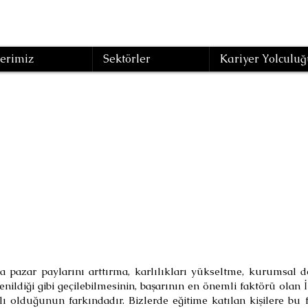
erimiz
Sektörler
Kariyer Yolculuğ
ülakat Teknikle
(Eğitim Kodu : OİK-57 )
 pazar paylarını arttırma, karlılıkları yükseltme, kurumsal d
istenildiği gibi geçilebilmesinin, başarının en önemli faktörü o
lduğunun farkındadır. Bizlerde eğitime katılan kişilere bu f