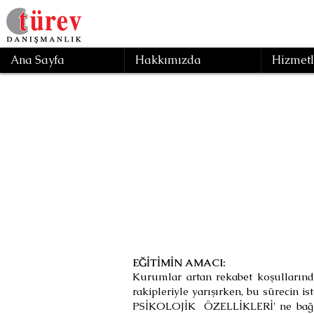
Ana Sayfa
Hakkımızda
Hizmetl
Geri
M
EĞİTİMİN AMACI:
Kurumlar artan rekabet koşullarında
rakipleriyle yarışırken, bu sürecin 
PSİKOLOJİK ÖZELLİKLERİ' ne bağlı o