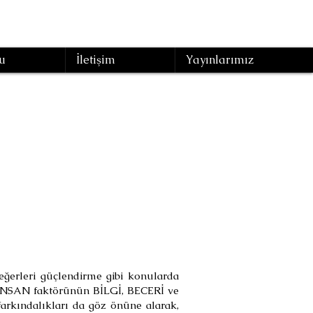
u
İletişim
Yayınlarımız
ri
eğerleri güçlendirme gibi konularda
lan İNSAN faktörünün BİLGİ, BECERİ ve
arkındalıkları da göz önüne alarak,