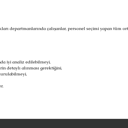
arı departmanlarında çalışanlar, personel seçimi yapan tüm orta
a iyi analiz edilebilmeyi,
erin detaylı alınması gerektiğini,
 kurulabilmeyi,​
r.