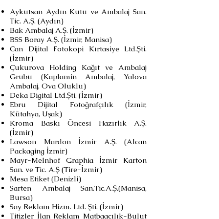
Aykutsan Aydın Kutu ve Ambalaj San.
Tic. A.Ş. (Aydın)
Bak Ambalaj A.Ş. (İzmir)
BSS Boray A.Ş. (İzmir, Manisa)
Can Dijital Fotokopi Kırtasiye Ltd.Şti.
(İzmir)
Çukurova Holding Kağıt ve Ambalaj
Grubu (Kaplamin Ambalaj, Yalova
Ambalaj, Ova Oluklu)
Deka Digital Ltd.Şti. (İzmir)
Ebru Dijital Fotoğrafçılık (İzmir,
Kütahya, Uşak)
Kroma Baskı Öncesi Hazırlık A.Ş.
(İzmir)
Lawson Mardon İzmir A.Ş. (Alcan
Packaging İzmir)
Mayr-Melnhof Graphia İzmir Karton
San. ve Tic. A.Ş (Tire-İzmir)
Mesa Etiket (Denizli)
Sarten Ambalaj San.Tic.A.Ş.(Manisa,
Bursa)
Say Reklam Hizm. Ltd. Şti. (İzmir)
Titizler İlan Reklam Matbaacılık-Bulut