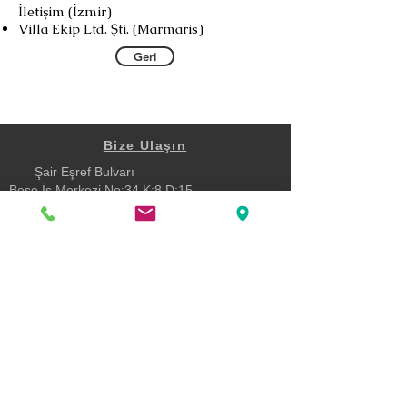
İletişim (İzmir)
Villa Ekip Ltd. Şti. (Marmaris)
Geri
Bize Ulaşın
Şair Eşref Bulvarı
Beşe İş Merkezi No:34 K:8 D:15
Çankaya Konak İZMİR
0232 482 34 80
turev@turev.com.tr
Katıl