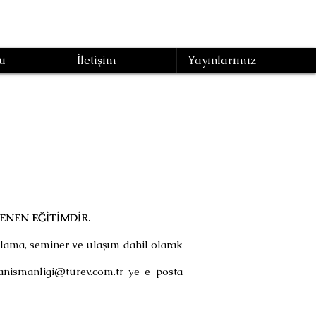
u
İletişim
Yayınlarımız
NEN EĞİTİMDİR.
aklama, seminer ve ulaşım dahil olarak
anismanligi@turev.com.tr
ye e-posta