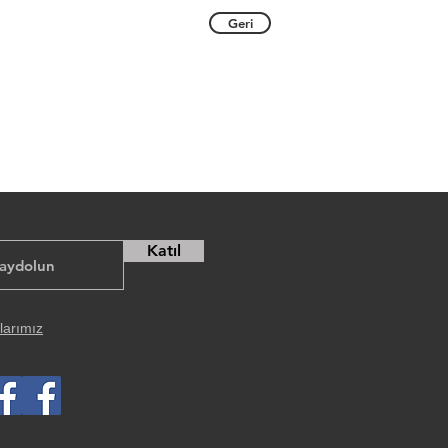
Geri
Katıl
larımız