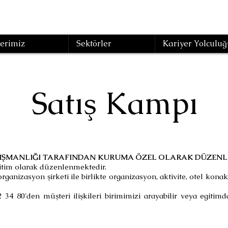
erimiz
Sektörler
Kariyer Yolculuğ
Satış Kampı
ANIŞMANLIĞI TARAFINDAN KURUMA ÖZEL OLARAK DÜZENLE
itim olarak düzenlenmektedir.
rganizasyon şirketi ile birlikte organizasyon, aktivite, otel kon
2 34 80'den müşteri ilişkileri birimimizi arayabilir veya
egitimd