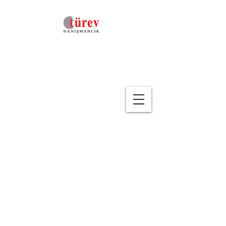
Geri
Satışta Müzakerenin
Önemi
(Eğitim Kodu : SPE-31 )