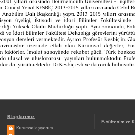
-2001 yılları arasında Bournemouth Üniversitesi - İngilter
n Cüneyt Yenal KESBİÇ, 2013-2015 yılları arasında Celal Bay
si Anabilim Dalı Başkanlığı yaptı. 2013-2015 yılları arasın
on üyeliği, İktisadi ve İdari Bilimler Fakültesi’nde 
rliği Yüksek Okulu Müdürlüğü yaptı. Aynı zamanda, Batm
di ve İdari Bilimler Fakültesi Dekanlığı görevlerini yürütt
syon dersleri vermektedir. Ayrıca Profesör Kesbiç’in; Glo
davranışlar üzerinde etkili olan Kurumsal değerler, E
en faktörler, İmalat sanayiinde rekabet gücü, Türk bankac
da ulusal ve uluslararası yayınları bulunmaktadır. Profe
malar da yürütmektedir. Dr.Kesbiç evli ve iki çocuk babasıdır.
Bloglarımız
Kurumsallaşıyorum