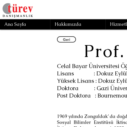
Ana Sayfa
Hakkımızda
Hizmetl
Geri
Prof
Celal Bayar Üniversitesi Ö
Lisans : Dokuz Eylül Ün
Yüksek Lisans : Dokuz Eylü
Doktora : Gazi Üniversit
Post Doktora : Bournemout
1969 yılında Zonguldak’ da doğdu
Sosyal Bilimler Enstitüsü İkti