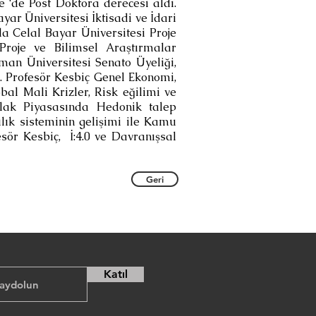
e ‘de Post Doktora derecesi aldı.
ar Üniversitesi İktisadi ve İdari
da Celal Bayar Üniversitesi Proje
Proje ve Bilimsel Araştırmalar
an Üniversitesi Senato Üyeliği,
ü. Profesör Kesbiç Genel Ekonomi,
bal Mali Krizler, Risk eğilimi ve
mlak Piyasasında Hedonik talep
ılık sisteminin gelişimi ile Kamu
sör Kesbiç, İ:4.0 ve Davranışsal
Geri
Katıl