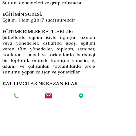
Sunum denemeleri ve grup çalışması
EĞİTİMİN SÜRESİ:
Eğitim, 1 tam gün (7 saat) sürelidir.
EĞİTİME KİMLER KATILABİLİR:
Şirketlerde eğitim işiyle uğraşan uzman
veya yöneticiler, astlarına işbaşı eğitimi
veren tüm yöneticiler, toplantı, seminer,
konferans, panel vs. ortamlarda herhangi
bir topluluk önünde konuşan yönetici, iş
adamı ve çalışanlar, toplantılarda proje
sunumu yapan çalışan ve yöneticiler.
KATILIMCILAR NE KAZANIRLAR:
Sunum öncesi nasıl bir ön hazırlık
yapılması gerektiğini öğrenirler.
Topluluk önündeki sunum sırasında olası
zorluklar ve aksamalara rağmen
katılımcıların beklentilerine ve
ihtiyaçlarına cevap verebilecek
etkin bir
sunum yapma konusunda bilgi sahibi
olurlar ve bu konuda becerilerini geliştirme
imkanı elde ederler.