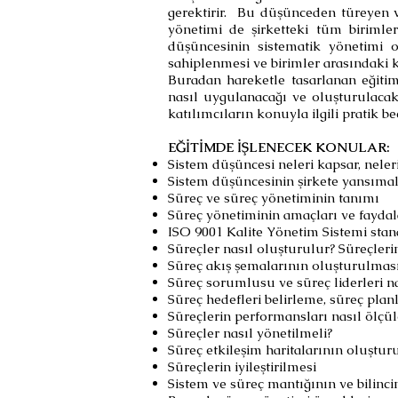
gerektirir. Bu düşünceden türeyen v
yönetimi de şirketteki tüm birimle
düşüncesinin sistematik yönetimi ol
sahiplenmesi ve birimler arasındaki 
Buradan hareketle tasarlanan eğiti
nasıl uygulanacağı ve oluşturulacak 
katılımcıların konuyla ilgili pratik 
EĞİTİMDE İŞLENECEK KONULAR:
Sistem düşüncesi neleri kapsar, nele
Sistem düşüncesinin şirkete yansımal
Süreç ve süreç yönetiminin tanımı
Süreç yönetiminin amaçları ve faydal
ISO 9001 Kalite Yönetim Sistemi stan
Süreçler nasıl oluşturulur? Süreçleri
Süreç akış şemalarının oluşturulmas
Süreç sorumlusu ve süreç liderleri na
Süreç hedefleri belirleme, süreç plan
Süreçlerin performansları nasıl ölçüle
Süreçler nasıl yönetilmeli?
Süreç etkileşim haritalarının oluştur
Süreçlerin iyileştirilmesi
Sistem ve süreç mantığının ve bilincin