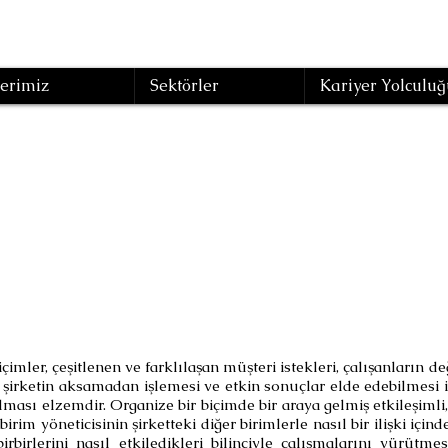
erimiz
Sektörler
Kariyer Yolculuğ
kin Süreç Yönet
(Eğitim Kodu : UKY-05 )
çimler, çeşitlenen ve farklılaşan müşteri istekleri, çalışanların de
da şirketin aksamadan işlemesi ve etkin sonuçlar elde edebilmesi 
ası elzemdir. Organize bir biçimde bir araya gelmiş etkileşimli, 
irim yöneticisinin şirketteki diğer birimlerle nasıl bir ilişki için
rbirlerini nasıl etkiledikleri bilinciyle çalışmalarını yürütme