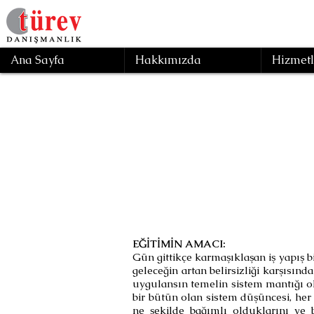
Ana Sayfa
Hakkımızda
Hizmetl
Geri
Et
EĞİTİMİN AMACI:
Gün gittikçe karmaşıklaşan iş yapış bi
geleceğin artan belirsizliği karşısın
uygulansın temelin sistem mantığı olm
bir bütün olan sistem düşüncesi, her b
ne şekilde bağımlı olduklarını ve bi