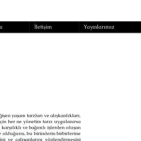
u
İletişim
Yayınlarımız
imi
ğişen yaşam tarzları ve alışkanlıkları,
için her ne yönetim tarzı uygulanırsa
karşılıklı ve bağımlı işlerden oluşan
de olduğunu, bu birimlerin birbirlerine
sini ve çalışanlarını yönlendirmesini