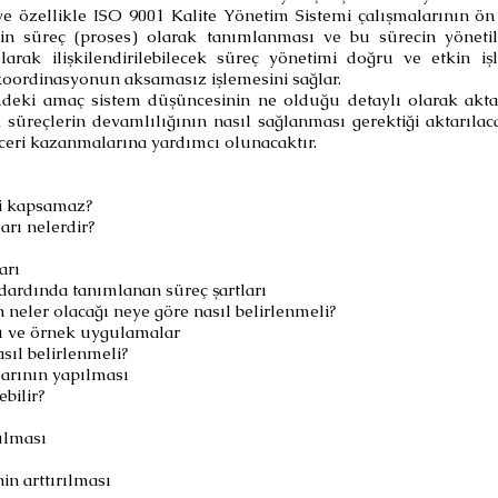
e özellikle ISO 9001 Kalite Yönetim Sistemi çalışmalarının ön
rin süreç (proses) olarak tanımlanması ve bu sürecin yöneti
arak ilişkilendirilebilecek süreç yönetimi doğru ve etkin işle
koordinasyonun aksamasız işlemesini sağlar.
mdeki amaç sistem düşüncesinin ne olduğu detaylı olarak aktar
süreçlerin devamlılığının nasıl sağlanması gerektiği aktarılac
beceri kazanmalarına yardımcı olunacaktır.
ri kapsamaz?
arı nelerdir?
arı
dardında tanımlanan süreç şartları
n neler olacağı neye göre nasıl belirlenmeli?
ı ve örnek uygulamalar
sıl belirlenmeli?
larının yapılması
bilir?
ulması
in arttırılması