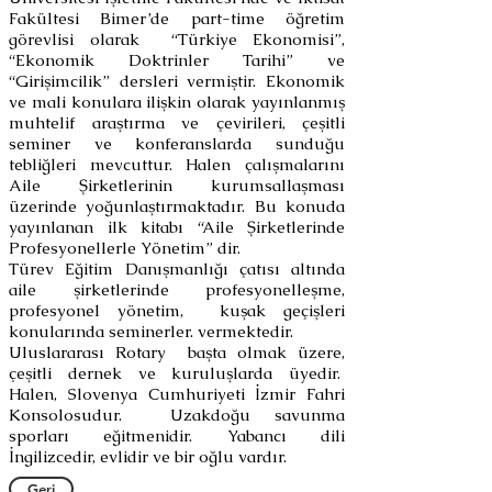
Fakültesi Bimer’de part-time öğretim
görevlisi olarak “Türkiye Ekonomisi”,
“Ekonomik Doktrinler Tarihi” ve
“Girişimcilik” dersleri vermiştir. Ekonomik
ve mali konulara ilişkin olarak yayınlanmış
muhtelif araştırma ve çevirileri, çeşitli
seminer ve konferanslarda sunduğu
tebliğleri mevcuttur. Halen çalışmalarını
Aile Şirketlerinin kurumsallaşması
üzerinde yoğunlaştırmaktadır. Bu konuda
yayınlanan ilk kitabı “Aile Şirketlerinde
Profesyonellerle Yönetim” dir.
Türev Eğitim Danışmanlığı çatısı altında
aile şirketlerinde profesyonelleşme,
profesyonel yönetim, kuşak geçişleri
konularında seminerler. vermektedir.
Uluslararası Rotary başta olmak üzere,
çeşitli dernek ve kuruluşlarda üyedir.
Halen, Slovenya Cumhuriyeti İzmir Fahri
Konsolosudur. Uzakdoğu savunma
sporları eğitmenidir. Yabancı dili
İngilizcedir, evlidir ve bir oğlu vardır.
Geri