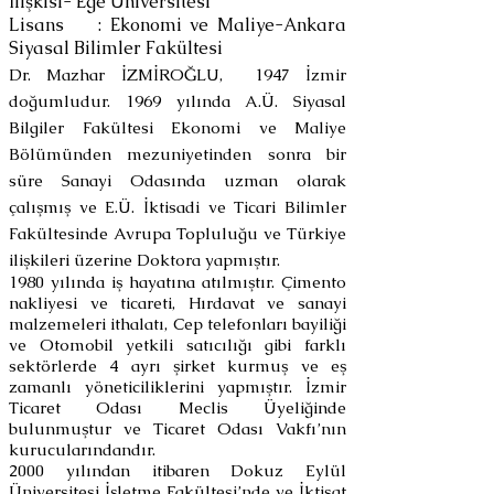
İlişkisi-
Ege Üniversitesi
Lisans : Ekonomi ve Maliye-Ankara
Siyasal
Bilimler Fakültesi
Dr. Mazhar İZMİROĞLU, 1947 İzmir
doğumludur. 1969 yılında A.Ü. Siyasal
Bilgiler Fakültesi Ekonomi ve Maliye
Bölümünden mezuniyetinden sonra bir
süre Sanayi Odasında uzman olarak
çalışmış ve E.Ü. İktisadi ve Ticari Bilimler
Fakültesinde Avrupa Topluluğu ve Türkiye
ilişkileri üzerine Doktora yapmıştır.
1980 yılında iş hayatına atılmıştır. Çimento
nakliyesi ve ticareti, Hırdavat ve sanayi
malzemeleri ithalatı, Cep telefonları bayiliği
ve Otomobil yetkili satıcılığı gibi farklı
sektörlerde 4 ayrı şirket kurmuş ve eş
zamanlı yöneticiliklerini yapmıştır. İzmir
Ticaret Odası Meclis Üyeliğinde
bulunmuştur ve Ticaret Odası Vakfı’nın
kurucularındandır.
2000 yılından itibaren Dokuz Eylül
Üniversitesi İşletme Fakültesi’nde ve İktisat