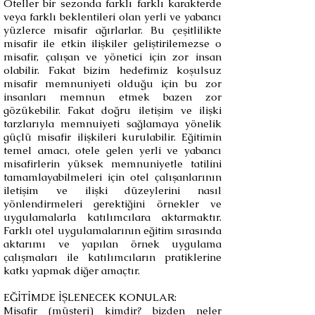
Oteller bir sezonda farklı farklı karakterde
veya farklı beklentileri olan yerli ve yabancı
yüzlerce misafir ağırlarlar. Bu çeşitlilikte
misafir ile etkin ilişkiler geliştirilemezse o
misafir, çalışan ve yönetici için zor insan
olabilir. Fakat bizim hedefimiz koşulsuz
misafir memnuniyeti olduğu için bu zor
insanları memnun etmek bazen zor
gözükebilir. Fakat doğru iletişim ve ilişki
tarzlarıyla memnuiyeti sağlamaya yönelik
güçlü misafir ilişkileri kurulabilir. Eğitimin
temel amacı, otele gelen yerli ve yabancı
misafirlerin yüksek memnuniyetle tatilini
tamamlayabilmeleri için otel çalışanlarının
iletişim ve ilişki düzeylerini nasıl
yönlendirmeleri gerektiğini örnekler ve
uygulamalarla katılımcılara aktarmaktır.
Farklı otel uygulamalarının eğitim sırasında
aktarımı ve yapılan örnek uygulama
çalışmaları ile katılımcıların pratiklerine
katkı yapmak diğer amaçtır.
EĞİTİMDE İŞLENECEK KONULAR:
Misafir (müşteri) kimdir? bizden neler