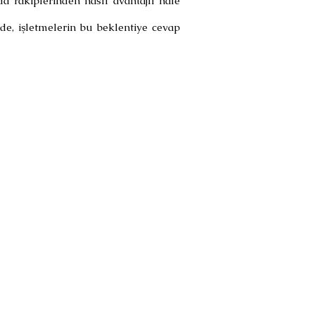
da rakiplerinden nasıl avantajlı hale
de, işletmelerin bu beklentiye cevap