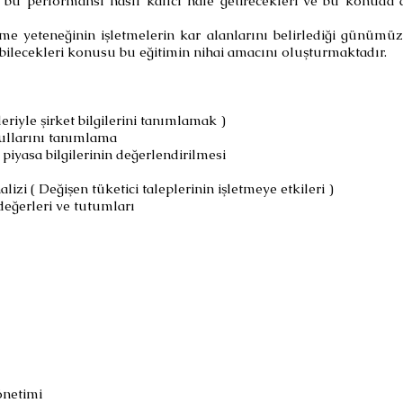
i, bu performansı nasıl kalıcı hale getirecekleri ve bu konuda 
lme yeteneğinin işletmelerin kar alanlarını belirlediği günümüz
tebilecekleri konusu bu eğitimin nihai amacını oluşturmaktadır.
iyle şirket bilgilerini tanımlamak )
ullarını tanımlama
iyasa bilgilerinin değerlendirilmesi
izi ( Değişen tüketici taleplerinin işletmeye etkileri )
değerleri ve tutumları
önetimi