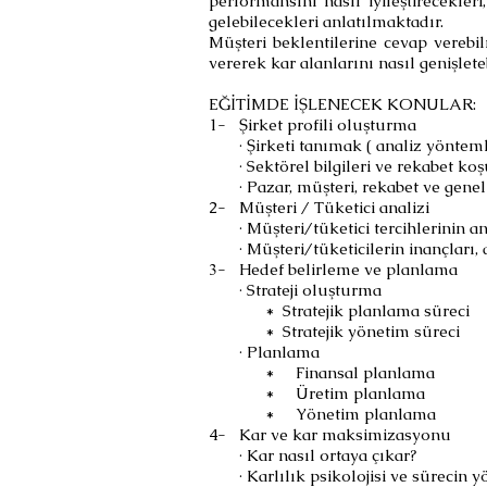
performansını nasıl iyileştirecekler
gelebilecekleri anlatılmaktadır.
Müşteri beklentilerine cevap verebi
vererek kar alanlarını nasıl genişle
EĞİTİMDE İŞLENECEK KONULAR:
1- Şirket profili oluşturma
· Şirketi tanımak ( analiz yöntemler
· Sektörel bilgileri ve rekabet koş
· Pazar, müşteri, rekabet ve genel p
2- Müşteri / Tüketici analizi
· Müşteri/tüketici tercihlerinin anal
· Müşteri/tüketicilerin inançları, 
3- Hedef belirleme ve planlama
· Strateji oluşturma
* Stratejik planlama süreci
* Stratejik yönetim süreci
· Planlama
* Finansal planlama
* Üretim planlama
* Yönetim planlama
4- Kar ve kar maksimizasyonu
· Kar nasıl ortaya çıkar?
· Karlılık psikolojisi ve sürecin y