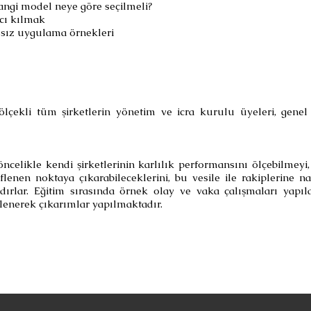
ngi model neye göre seçilmeli?
cı kılmak
arısız uygulama örnekleri
lçekli tüm şirketlerin yönetim ve icra kurulu üyeleri, gene
öncelikle kendi şirketlerinin karlılık performansını ölçebilmey
eflenen noktaya çıkarabileceklerini, bu vesile ile rakiplerine n
dırlar. Eğitim sırasında örnek olay ve vaka çalışmaları yapıla
elenerek çıkarımlar yapılmaktadır.