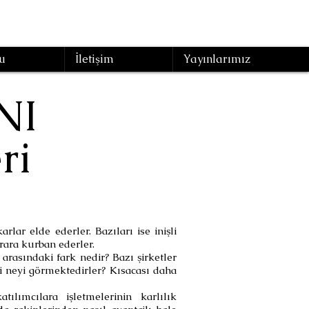
u
İletişim
Yayınlarımız
NI
ri
lar elde ederler. Bazıları ise inişli
rara kurban ederler.
 arasındaki fark nedir? Bazı şirketler
ği neyi görmektedirler? Kısacası daha
ılımcılara işletmelerinin karlılık