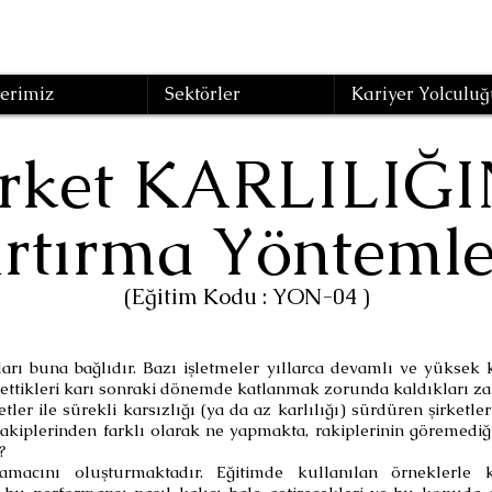
erimiz
Sektörler
Kariyer Yolculuğ
irket KARLILIĞI
rtırma Yöntemle
(Eğitim Kodu : YON-04 )
arı buna bağlıdır. Bazı işletmeler yıllarca devamlı ve yüksek kar
e ettikleri karı sonraki dönemde katlanmak zorunda kaldıkları za
tler ile sürekli karsızlığı (ya da az karlılığı) sürdüren şirketler
 rakiplerinden farklı olarak ne yapmakta, rakiplerinin göremedi
?
macını oluşturmaktadır. Eğitimde kullanılan örneklerle kat