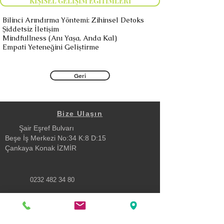
KİŞİSEL GELİŞİM EĞİTİMLERİ
Bilinci Arındırma Yöntemi: Zihinsel Detoks
Şiddetsiz İletişim
Mindfullness (Anı Yaşa, Anda Kal)
​Empati Yeteneğini Geliştirme
Geri
Bize Ulaşın
Şair Eşref Bulvarı
Beşe İş Merkezi No:34 K:8 D:15
Çankaya Konak İZMİR
0232 482 34 80
turev@turev.com.tr