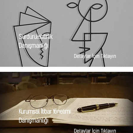
Sürdürülebilirlik
Danışmanlığı
Detaylar İçin Tıklayın
Kurumsal İtibar Yönetimi
Danışmanlığı
Detaylar İçin Tıklayın