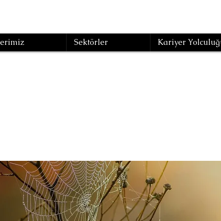
erimiz
Sektörler
Kariyer Yolculuğ
netim Danışman