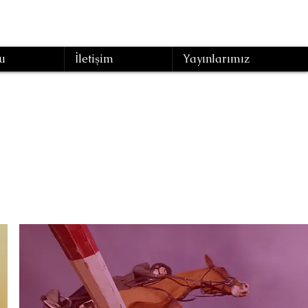
u
İletişim
Yayınlarımız
lığı