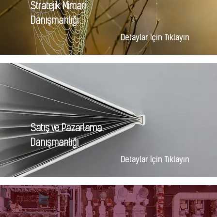
Stratejik Mimari
Danışmanlığı
Detaylar İçin Tıklayın
Sa
tış ve Pazarlama
Danışmanlığı
Detaylar İçin Tıklayın