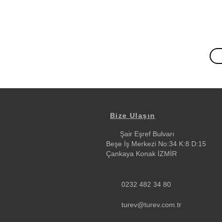
Bize Ulaşın
Şair Eşref Bulvarı
Beşe İş Merkezi No:34 K:8 D:15
Çankaya Konak İZMİR
0232 482 34 80
turev@turev.com.tr