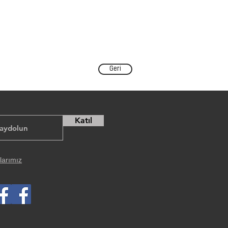
Geri
Katıl
larımız