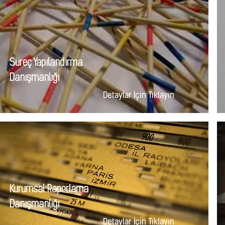
Süreç Yapılandırma
Danışmanlığı
Detaylar İçin Tıklayın
Kurumsal Raporlama
Danışmanlığı
Detaylar İçin Tıklayın