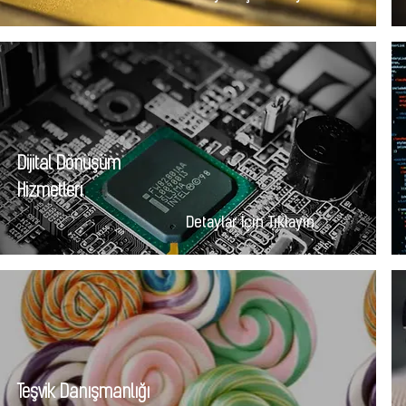
Dijital Dönüşüm
i
Hizmetleri
Detaylar İçin Tıklayın
Teşvik Danışmanlığı